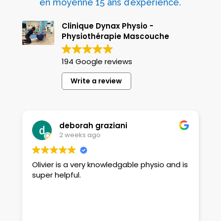
en moyenne 15 ans d’expérience.
Clinique Dynax Physio -
Physiothérapie Mascouche
194 Google reviews
Write a review
deborah graziani
2 weeks ago
Olivier is a very knowledgable physio and is
E
super helpful.
é
p
n
v
R
(