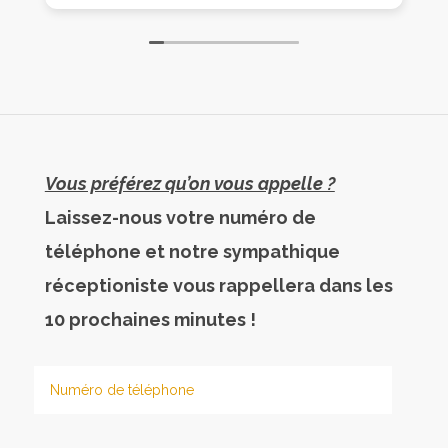
s
c
p
p
U
P
l

Vous préférez qu’on vous appelle ?
Laissez-nous votre numéro de
téléphone et notre sympathique
réceptioniste vous rappellera dans les
10 prochaines minutes !