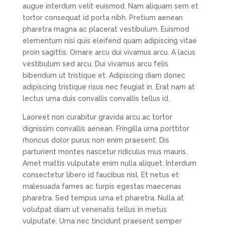
augue interdum velit euismod. Nam aliquam sem et
tortor consequat id porta nibh. Pretium aenean
pharetra magna ac placerat vestibulum. Euismod
elementum nisi quis eleifend quam adipiscing vitae
proin sagittis. Ornare arcu dui vivamus arcu. A lacus
vestibulum sed arcu. Dui vivamus arcu felis
bibendum ut tristique et. Adipiscing diam donec
adipiscing tristique risus nec feugiat in. Erat nam at
lectus urna duis convallis convallis tellus id.
Laoreet non curabitur gravida arcu ac tortor
dignissim convallis aenean. Fringilla urna porttitor
rhoncus dolor purus non enim praesent. Dis
parturient montes nascetur ridiculus mus mauris.
Amet mattis vulputate enim nulla aliquet. Interdum
consectetur libero id faucibus nisl. Et netus et
malesuada fames ac turpis egestas maecenas
pharetra. Sed tempus urna et pharetra. Nulla at
volutpat diam ut venenatis tellus in metus
vulputate. Urna nec tincidunt praesent semper